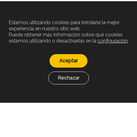
Estamos utilizando cookies para brindarle la mejor
experiencia en nuestro sitio web.
Puede obtener más información sobre qué cookies
estamos utilizando o desactivarlas en la
configuración
.
Aceptar
Rechazar
Estamos en fase de pruebas y puede ser que algunas de
las funcionalidades de la web todavía no estén
disponibles.
Qué es